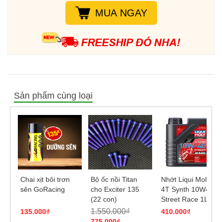
MUA NGAY
Sản phẩm cùng loại
Chai xịt bôi trơn
Bộ ốc nồi Titan
Nhớt Liqui Moly
sên GoRacing
cho Exciter 135
4T Synth 10W40
(22 con)
Street Race 1L
1.550.000₫
135.000₫
410.000₫
775.000₫