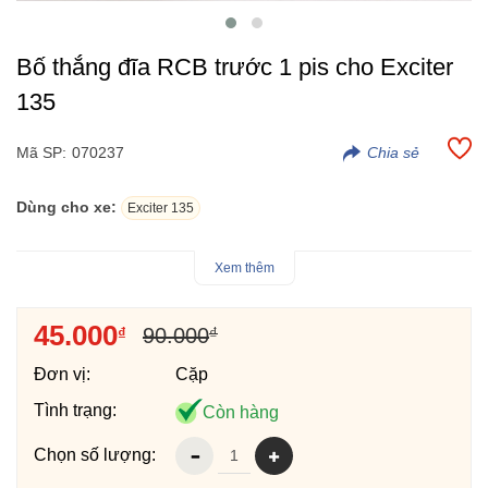
Bố thắng đĩa RCB trước 1 pis cho Exciter
135
Mã SP:
070237
Dùng cho xe:
Exciter 135
Bố thắng đĩa RCB 1 Pis cho Exciter 135.
Xem thêm
Hàng nhập khẩu chính hãng RCB.
Bố thắng đĩa trước cho xe Yamaha Exciter 135.
45.000
₫
90.000
₫
Đơn vị:
Cặp
Tình trạng:
Còn hàng
Chọn số lượng: