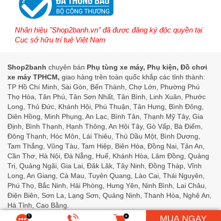
Nhãn hiệu "Shop2banh.vn" đã được đăng ký độc quyền tại
Cục sở hữu trí tuệ Việt Nam
Shop2banh
chuyên bán
Phụ tùng xe máy, Phụ kiện, Đồ chơi
xe máy TPHCM,
giao hàng trên toàn quốc khắp các tỉnh thành:
TP Hồ Chí Minh, Sài Gòn, Bến Thành, Chợ Lớn, Phường Phú
Thọ Hòa, Tân Phú, Tân Sơn Nhất, Tân Bình, Linh Xuân, Phước
Long, Thủ Đức, Khánh Hội, Phú Thuận, Tân Hưng, Bình Đông,
Diên Hồng, Minh Phụng, An Lạc, Bình Tân, Thạnh Mỹ Tây, Gia
Định, Bình Thạnh, Hạnh Thông, An Hội Tây, Gò Vấp, Bà Điểm,
Đông Thạnh, Hóc Môn, Lái Thiêu, Thủ Dầu Một, Bình Dương,
Tam Thắng, Vũng Tàu, Tam Hiệp, Biên Hòa, Đồng Nai, Tân An,
Cần Thơ, Hà Nội, Đà Nẵng, Huế, Khánh Hòa, Lâm Đồng, Quảng
Trị, Quảng Ngãi, Gia Lai, Đăk Lăk, Tây Ninh, Đồng Tháp, Vĩnh
Long, An Giang, Cà Mau, Tuyên Quang, Lào Cai, Thái Nguyên,
Phú Thọ, Bắc Ninh, Hải Phòng, Hưng Yên, Ninh Bình, Lai Châu,
Điện Biên, Sơn La, Lạng Sơn, Quảng Ninh, Thanh Hóa, Nghệ An,
Hà Tỉnh, Cao Bằng.
MUA NGAY