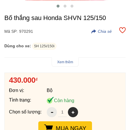
Bố thắng sau Honda SHVN 125/150
Mã SP:
970291
Dùng cho xe:
SH 125i/150i
- Bố thắng đĩa sau Honda SH 125-150 có độ cứng vững cao,
Xem thêm
chịu được lực phanh lớn, đảm bảo phanh hiệu quả và không
gây bó kẹt.
430.000
₫
- Chống bào mòn, không gây tiếng kêu.
- Với độ bám tốt, lực bám đồng đều ở bề mặt đáp ứng rất tốt
Đơn vị:
Bộ
cho mọi điều kiện vận hành của xe. Đặc biệt là xe di chuyển ở
các thành phố lớn, khi lên ga xuống ga và phanh nhiều nhiệt
Tình trạng:
Còn hàng
sinh ra lớn dẫn đến má phanh đĩa bị mài mòn rất nhanh.
Chọn số lượng:
MUA NGAY