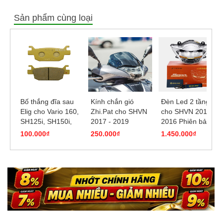
Sản phẩm cùng loại
Bố thắng đĩa sau
Kính chắn gió
Đèn Led 2 tầng
Elig cho Vario 160,
Zhi.Pat cho SHVN
cho SHVN 2012 -
SH125i, SH150i,
2017 - 2019
2016 Phiên bản
SH300i, SH350i
Sportline chính
100.000₫
250.000₫
1.450.000₫
hãng Zhi.Pat