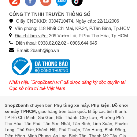
CÔNG TY TNHH TRUYỀN THÔNG SỐ
Giấy CNĐKKD: 0304710474, Ngày cấp: 22/11/2006
Văn phòng: 118 Nhất Chi Mai, KP.24, P.Tân Bình, Tp.HCM
Địa chỉ làm việc:
309 Vườn Lài, P.Phú Thọ Hòa, Tp.HCM
Điện thoại: 0938.82.02.02 - 0906.644.645
Email: 2banh@igo.vn
Nhãn hiệu "Shop2banh.vn" đã được đăng ký độc quyền tại
Cục sở hữu trí tuệ Việt Nam
Shop2banh
chuyên bán
Phụ tùng xe máy, Phụ kiện, Đồ chơi
xe máy TPHCM,
giao hàng trên toàn quốc khắp các tỉnh thành:
TP Hồ Chí Minh, Sài Gòn, Bến Thành, Chợ Lớn, Phường Phú
Thọ Hòa, Tân Phú, Tân Sơn Nhất, Tân Bình, Linh Xuân, Phước
Long, Thủ Đức, Khánh Hội, Phú Thuận, Tân Hưng, Bình Đông,
Diên Hồng, Minh Phụng, An Lạc, Bình Tân, Thạnh Mỹ Tây, Gia