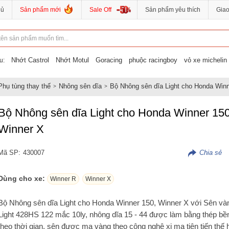
hủ
Sản phẩm mới
Sale Off
Sản phẩm yêu thích
Gia
Nhớt Castrol
Nhớt Motul
Goracing
phuộc racingboy
vỏ xe michelin
u:
Phụ tùng thay thế
Nhông sên dĩa
Bộ Nhông sên dĩa Light cho Honda Winn
Bộ Nhông sên dĩa Light cho Honda Winner 150
Winner X
Mã SP:
430007
Dùng cho xe:
Winner R
Winner X
Bộ Nhông sên dĩa Light cho Honda Winner 150, Winner X với Sên và
Light 428HS 122 mắc 10ly, nhông dĩa 15 - 44 được làm bằng thép bền
theo thời gian, sên được mạ vàng theo công nghệ xi mạ tiên tiến thế 