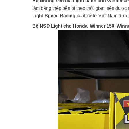
Bộ Nhông sên dĩa Light dành cho Winner
vớ
làm bằng thép bền bỉ theo thời gian, sên được 
Light Speed Racing
xuất xứ từ Việt Nam được 
Bộ NSD Light cho Honda Winner 150, Winn