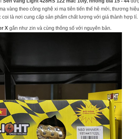
i
Sên vàng Light 428HS 122 mắc 10ly, nhông dĩa 15 - 44
đư
mạ vàng theo công nghệ xi mạ tiên tiến thế hệ mới, thương hiệ
coi là nơi cung cấp sản phẩm chất lượng với giá thành hợp lí.
er X
gắn như zin và cùng thông số với nguyên bản.