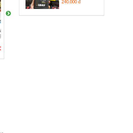
240.000 đ
àng Recto
Nhông Akei 15T cho
Nhông Recto 15T 
B-124L
Winner, Sonic chính
Winner chính hãng
hãng
000₫
65.000₫
60.000₫
30.000₫