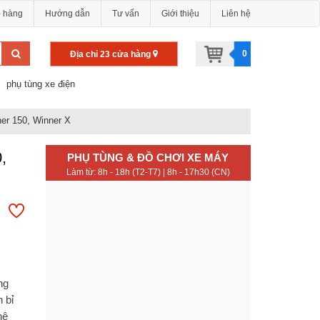
o hàng
Hướng dẫn
Tư vấn
Giới thiệu
Liên hệ
0
Địa chỉ 23 cửa hàng
phụ tùng xe điện
er 150, Winner X
,
PHỤ TÙNG & ĐỒ CHƠI XE MÁY
Làm từ: 8h - 18h (T2-T7) | 8h - 17h30 (CN)
ng
 bỉ
hệ