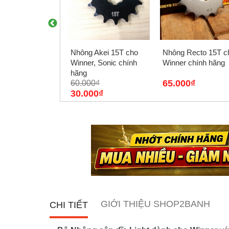
àng Recto
Nhông Akei 15T cho
Nhông Recto 15T c
-124L
Winner, Sonic chính
Winner chính hãng
hãng
000₫
65.000₫
60.000₫
30.000₫
GIỚI THIỆU SHOP2BANH
CHI TIẾT