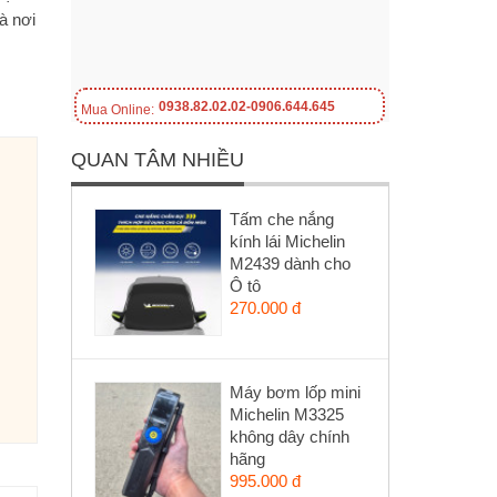
à nơi
0938.82.02.02-0906.644.645
Mua Online:
QUAN TÂM NHIỀU
Tấm che nắng
kính lái Michelin
M2439 dành cho
Ô tô
270.000 đ
Máy bơm lốp mini
Michelin M3325
không dây chính
hãng
995.000 đ