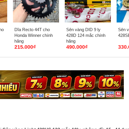
Sên vàng DID 9 ly
ho
Dĩa Recto 44T cho
Sên v
428D 124 mắc chính
Honda Winner chính
428S
hãng
hãng
490.000₫
215.000₫
330.