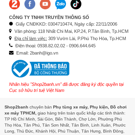
CÔNG TY TNHH TRUYỀN THÔNG SỐ
Giấy CNĐKKD: 0304710474, Ngày cấp: 22/11/2006
Văn phòng: 118 Nhất Chi Mai, KP.24, P.Tân Bình, Tp.HCM
Địa chỉ làm việc:
309 Vườn Lài, P.Phú Thọ Hòa, Tp.HCM
Điện thoại: 0938.82.02.02 - 0906.644.645
Email: 2banh@igo.vn
Nhãn hiệu "Shop2banh.vn" đã được đăng ký độc quyền tại
Cục sở hữu trí tuệ Việt Nam
Shop2banh
chuyên bán
Phụ tùng xe máy, Phụ kiện, Đồ chơi
xe máy TPHCM,
giao hàng trên toàn quốc khắp các tỉnh thành:
TP Hồ Chí Minh, Sài Gòn, Bến Thành, Chợ Lớn, Phường Phú
Thọ Hòa, Tân Phú, Tân Sơn Nhất, Tân Bình, Linh Xuân, Phước
Long, Thủ Đức, Khánh Hội, Phú Thuận, Tân Hưng, Bình Đông,