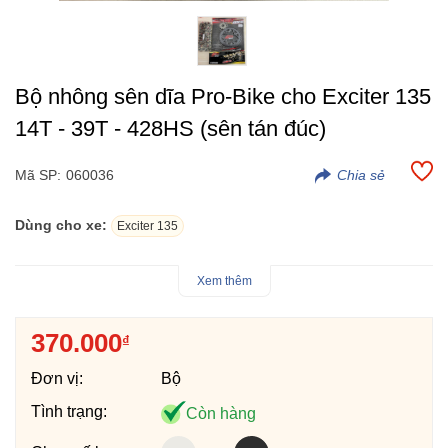
Bộ nhông sên dĩa Pro-Bike cho Exciter 135
14T - 39T - 428HS (sên tán đúc)
Mã SP:
060036
Dùng cho xe:
Exciter 135
- Bộ nhông sên dĩa Pro-Bike cho Exciter 135 14T - 39T - 428HS
Xem thêm
(sên tán đúc 10ly, 124 mắc).
- Nhông dĩa Pro-Bike thiết kế mới đẹp hơn và có độ bền từ
370.000
₫
20.000 km - 25.000 km tùy theo cách chạy ổn định của người
lái và quá trình bảo dưỡng vệ sinh, bôi trơn định kỳ.
Đơn vị:
Bộ
- Sên Pro-Bike 428HS được sản xuất tại Thái Lan.
Tình trạng:
Còn hàng