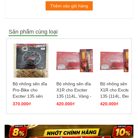
Thêm vào giỏ hàng
Sản phẩm cùng loại
Bộ nhông sên dĩa
Bộ nhông sên dĩa
Bộ nhông sên dĩa
Pro-Bike cho
X1R cho Exciter
X1R cho Exciter
Exciter 135 sên
135 (114L, Vàng -
135 (114L, Đen)
vàng (39T)
Crom)
370.000₫
420.000₫
420.000₫