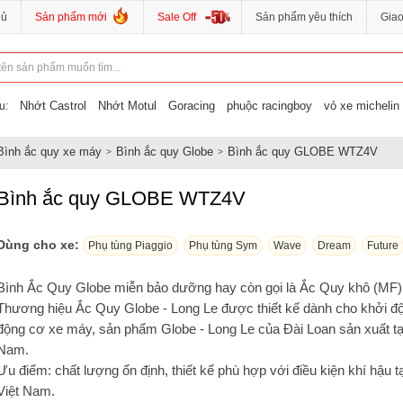
hủ
Sản phẩm mới
Sale Off
Sản phẩm yêu thích
Gia
Nhớt Castrol
Nhớt Motul
Goracing
phuộc racingboy
vỏ xe michelin
u:
Bình ắc quy xe máy
Bình ắc quy Globe
Bình ắc quy GLOBE WTZ4V
Bình ắc quy GLOBE WTZ4V
Dùng cho xe:
Phụ tùng Piaggio
Phụ tùng Sym
Wave
Dream
Future
Bình Ắc Quy Globe miễn bảo dưỡng hay còn gọi là Ắc Quy khô (MF)
Thương hiệu Ắc Quy Globe - Long Le được thiết kế dành cho khởi đ
động cơ xe máy, sản phẩm Globe - Long Le của Đài Loan sản xuất tại
Nam.
Ưu điểm: chất lượng ổn định, thiết kế phù hợp với điều kiện khí hậu tạ
Việt Nam.