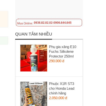
0938.82.02.02-0906.644.645
Mua Online:
QUAN TÂM NHIỀU
Phụ gia xăng E10
Fuchs Silkolene
Protector 250ml
290.000 đ
Phuộc X1R ST3
cho Honda Lead
chính hãng
2.050.000 đ