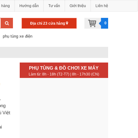
o hàng
Hướng dẫn
Tư vấn
Giới thiệu
Liên hệ
0
Địa chỉ 23 cửa hàng
phụ tùng xe điện
PHỤ TÙNG & ĐỒ CHƠI XE MÁY
Làm từ: 8h - 18h (T2-T7) | 8h - 17h30 (CN)
.
ộng
 Việt
i