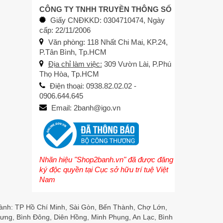
CÔNG TY TNHH TRUYỀN THÔNG SỐ
Giấy CNĐKKD: 0304710474, Ngày
cấp: 22/11/2006
Văn phòng: 118 Nhất Chi Mai, KP.24,
P.Tân Bình, Tp.HCM
Địa chỉ làm việc:
309 Vườn Lài, P.Phú
Thọ Hòa, Tp.HCM
Điện thoại: 0938.82.02.02 -
0906.644.645
Email: 2banh@igo.vn
Nhãn hiệu "Shop2banh.vn" đã được đăng
ký độc quyền tại Cục sở hữu trí tuệ Việt
Nam
hành: TP Hồ Chí Minh, Sài Gòn, Bến Thành, Chợ Lớn,
ưng, Bình Đông, Diên Hồng, Minh Phụng, An Lạc, Bình