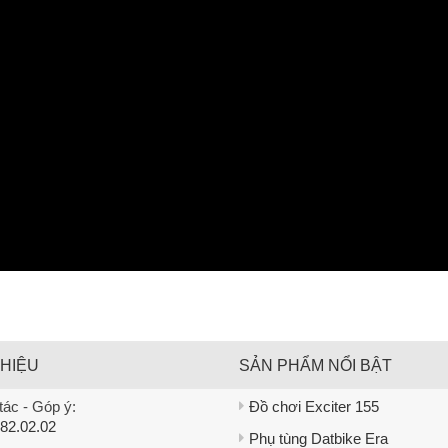
THIỆU
SẢN PHẨM NỔI BẬT
ác - Góp ý:
Đồ chơi Exciter 155
82.02.02
Phụ tùng Datbike Era