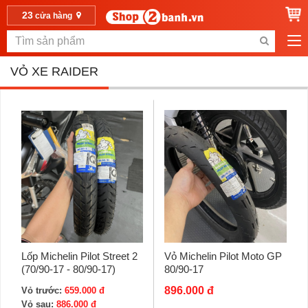
23
cửa hàng
VỎ XE RAIDER
Lốp Michelin Pilot Street 2
Vỏ Michelin Pilot Moto GP
(70/90-17 - 80/90-17)
80/90-17
896.000 đ
Vỏ trước:
659.000 đ
Vỏ sau:
886.000 đ