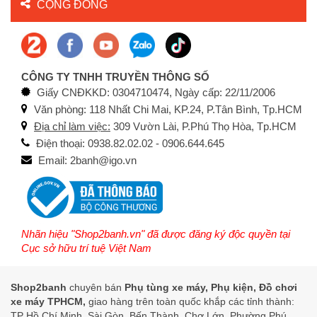
CỘNG ĐỒNG
CÔNG TY TNHH TRUYỀN THÔNG SỐ
Giấy CNĐKKD: 0304710474, Ngày cấp: 22/11/2006
Văn phòng: 118 Nhất Chi Mai, KP.24, P.Tân Bình, Tp.HCM
Địa chỉ làm việc:
309 Vườn Lài, P.Phú Thọ Hòa, Tp.HCM
Điện thoại: 0938.82.02.02 - 0906.644.645
Email: 2banh@igo.vn
Nhãn hiệu "Shop2banh.vn" đã được đăng ký độc quyền tại
Cục sở hữu trí tuệ Việt Nam
Shop2banh
chuyên bán
Phụ tùng xe máy, Phụ kiện, Đồ chơi
xe máy TPHCM,
giao hàng trên toàn quốc khắp các tỉnh thành:
TP Hồ Chí Minh, Sài Gòn, Bến Thành, Chợ Lớn, Phường Phú