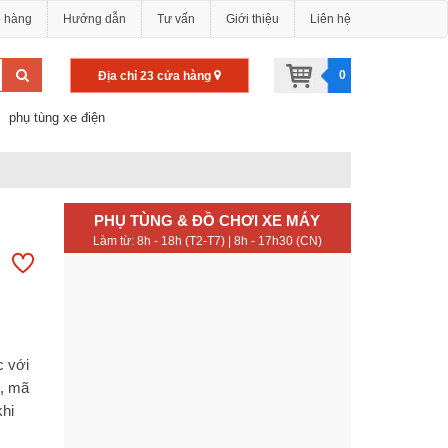
o hàng
Hướng dẫn
Tư vấn
Giới thiệu
Liên hệ
0
Địa chỉ 23 cửa hàng
phụ tùng xe điện
PHỤ TÙNG & ĐỒ CHƠI XE MÁY
Làm từ: 8h - 18h (T2-T7) | 8h - 17h30 (CN)
c với
g, mã
khi