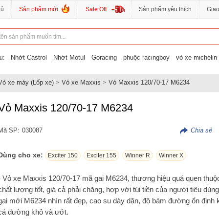
hủ
Sản phẩm mới
Sale Off
Sản phẩm yêu thích
Gia
Nhớt Castrol
Nhớt Motul
Goracing
phuộc racingboy
vỏ xe michelin
u:
Vỏ xe máy (Lốp xe)
Vỏ xe Maxxis
Vỏ Maxxis 120/70-17 M6234
Vỏ Maxxis 120/70-17 M6234
Mã SP:
030087
Dùng cho xe:
Exciter 150
Exciter 155
Winner R
Winner X
- Vỏ xe Maxxis 120/70-17 mã gai M6234, thương hiệu quá quen thuộ
chất lượng tốt, giá cả phải chăng, hợp với túi tiền của người tiêu dùn
gai mới M6234 nhìn rất đẹp, cao su dày dặn, độ bám đường ổn định 
cả đường khô và ướt.