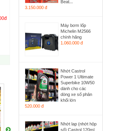
Beat...
3.150.000 đ
00đ
Máy bơm lốp
Michelin M2566
chính hãng
1.060.000 đ
Nhớt Castrol
Power 1 Ultimate
Superbike 10W50
dành cho các
dòng xe số phân
khối lớn
520.000 đ
Nhớt lap (nhớt hộp
số) Castrol 120ml