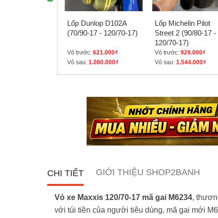
 RCB E2 ty
Lốp Dunlop D102A
Lốp Michelin Pilot
ho Exciter 150,
(70/90-17 - 120/70-17)
Street 2 (90/80-17 -
hính hãng
120/70-17)
0.000₫
Vỏ trước:
621.000₫
Vỏ trước:
929.000₫
Vỏ sau:
1.080.000₫
Vỏ sau:
1.544.000₫
GIỚI THIỆU SHOP2BANH
CHI TIẾT
Vỏ xe Maxxis 120/70-17 mã gai M6234
, thươn
với túi tiền của người tiêu dùng, mã gai mới M