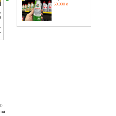
60.000 đ
Dunlop D102A
Lốp Michelin Pilot
Lốp Pirelli Diablo
0-17 - 120/70-17)
Street 2 (90/80-17 -
Rosso Sport (90/8
120/70-17)
- 120/70-17)
ớc:
621.000₫
Vỏ trước:
929.000₫
Vỏ trước:
1.150.000₫
:
1.080.000₫
Vỏ sau:
1.544.000₫
Vỏ sau:
1.650.000₫
ợp
 cả