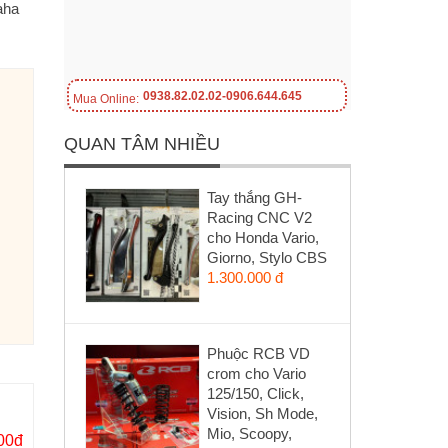
aha
0938.82.02.02-0906.644.645
Mua Online:
QUAN TÂM NHIỀU
Tay thắng GH-
Racing CNC V2
cho Honda Vario,
Giorno, Stylo CBS
1.300.000 đ
Phuộc RCB VD
crom cho Vario
125/150, Click,
Vision, Sh Mode,
Mio, Scoopy,
00đ