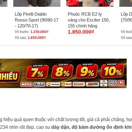
Lốp Pirelli Diablo
Phuộc RCB E2 ty
Lốp 
Rosso Sport (90/80-17
vàng cho Exciter 150,
(70/9
- 120/70-17)
155 chính hãng
1.850.000₫
Vỏ trước:
1.150.000₫
Vỏ trư
Vỏ sau:
1.650.000₫
Vỏ sau
g hiệu quá quen thuộc với chất lượng tốt, giá cả phải chăng, h
6234 nhìn rất đẹp, cao su
dày dặn, độ bám đường ổn định khi