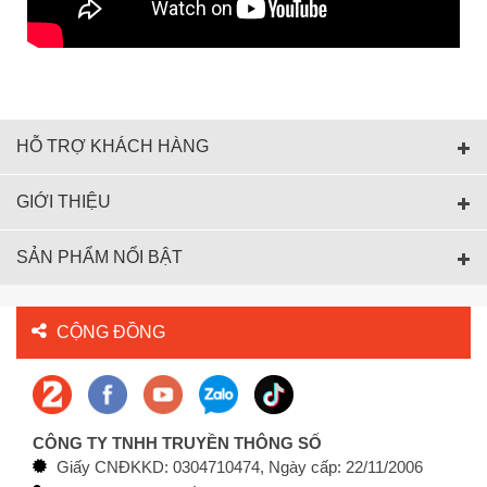
HỖ TRỢ KHÁCH HÀNG
GIỚI THIỆU
SẢN PHẨM NỔI BẬT
CỘNG ĐỒNG
CÔNG TY TNHH TRUYỀN THÔNG SỐ
Giấy CNĐKKD: 0304710474, Ngày cấp: 22/11/2006