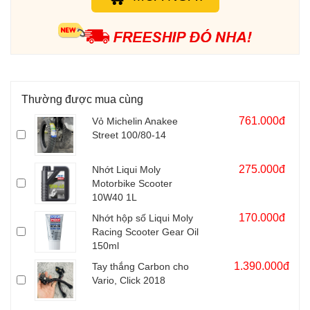
Bố trí gai lốp theo hình chữ V giúp tối ưu hóa khả năng bám
đường, dù là đường rải nhựa hay không.
Vỏ Michelin Anakee Street 90/80-14 gắn được các dòng xe AB,
Vario, Click, Vision...Vỏ Michelin Anakee Street 80/90-14 được
sản xuất chính hãng Michelin tại Indonesia.
Thường được mua cùng
761.000đ
Vỏ Michelin Anakee
Street 100/80-14
275.000đ
Nhớt Liqui Moly
Motorbike Scooter
10W40 1L
170.000đ
Nhớt hộp số Liqui Moly
Racing Scooter Gear Oil
150ml
1.390.000đ
Tay thắng Carbon cho
Vario, Click 2018