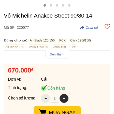
Vỏ Michelin Anakee Street 90/80-14
Mã SP:
220077
Dùng cho xe:
Air Blade 125/150
PCX
Click 125i/150i
Air Blade 160
Vario 125/150
Vario 160
Lexi
Xem thêm
Vỏ Michelin Anakee Street 90/80-14, một sản phẩm mới của
thương hiệu nổi tiếng Michelin, thiết kế dành riêng cho đường
670.000
₫
hỗn hợp, cả đường trường và đường mòn. Sản phẩm được lấy
công nghệ từ vỏ Anakee các dòng xe PKL Adventure của
Đơn vị:
Cái
Michelin.
Tình trạng:
Còn hàng
Vỏ Michelin Anakee Street 90/80-14 có độ ổn định và khả năng
xử lý tay lái tuyệt vời nhờ các khối gai lớn trên bề mặt lốp. Các
Chọn số lượng:
khối này tạo thành các rãnh, giúp tăng khả năng chịu lực của lốp
trên đường và Thiết kế hoa lốp được tối ưu hóa nhằm đem lại
khả năng bám đường và mòn đều dưới mọi điều kiện địa hình.
MUA NGAY