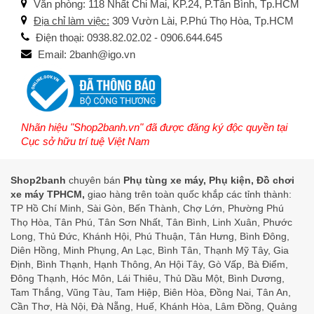
Văn phòng: 118 Nhất Chi Mai, KP.24, P.Tân Bình, Tp.HCM
Địa chỉ làm việc:
309 Vườn Lài, P.Phú Thọ Hòa, Tp.HCM
Điện thoại: 0938.82.02.02 - 0906.644.645
Email: 2banh@igo.vn
Nhãn hiệu "Shop2banh.vn" đã được đăng ký độc quyền tại
Cục sở hữu trí tuệ Việt Nam
Shop2banh
chuyên bán
Phụ tùng xe máy, Phụ kiện, Đồ chơi
xe máy TPHCM,
giao hàng trên toàn quốc khắp các tỉnh thành:
TP Hồ Chí Minh, Sài Gòn, Bến Thành, Chợ Lớn, Phường Phú
Thọ Hòa, Tân Phú, Tân Sơn Nhất, Tân Bình, Linh Xuân, Phước
Long, Thủ Đức, Khánh Hội, Phú Thuận, Tân Hưng, Bình Đông,
Diên Hồng, Minh Phụng, An Lạc, Bình Tân, Thạnh Mỹ Tây, Gia
Định, Bình Thạnh, Hạnh Thông, An Hội Tây, Gò Vấp, Bà Điểm,
Đông Thạnh, Hóc Môn, Lái Thiêu, Thủ Dầu Một, Bình Dương,
Tam Thắng, Vũng Tàu, Tam Hiệp, Biên Hòa, Đồng Nai, Tân An,
Cần Thơ, Hà Nội, Đà Nẵng, Huế, Khánh Hòa, Lâm Đồng, Quảng