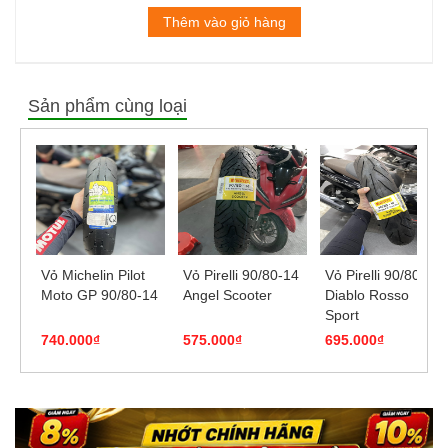
Thêm vào giỏ hàng
Sản phẩm cùng loại
Vỏ Michelin Pilot
Vỏ Pirelli 90/80-14
Vỏ Pirelli 90/80-14
Moto GP 90/80-14
Angel Scooter
Diablo Rosso
Sport
740.000₫
575.000₫
695.000₫