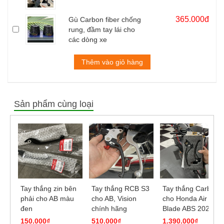
365.000đ
Gù Carbon fiber chống
rung, đầm tay lái cho
các dòng xe
Thêm vào giỏ hàng
Sản phẩm cùng loại
Tay thắng zin bên
Tay thắng RCB S3
Tay thắng Carbon
phải cho AB màu
cho AB, Vision
cho Honda Air
đen
chính hãng
Blade ABS 2020,
PCX
150.000₫
510.000₫
1.390.000₫