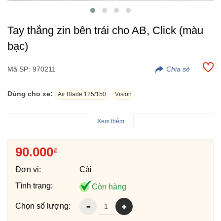
Tay thắng zin bên trái cho AB, Click (màu
bạc)
Mã SP:
970211
Dùng cho xe:
Air Blade 125/150
Vision
Tay thắng zin bên trái cho AB, Click (màu bạc) hàng chính hãng
Xem thêm
Honda thay thế cho xe bị trầy hoặc gãy tay thắng zin theo xe.
90.000
₫
Đơn vị:
Cái
Tình trạng:
Còn hàng
Chọn số lượng: