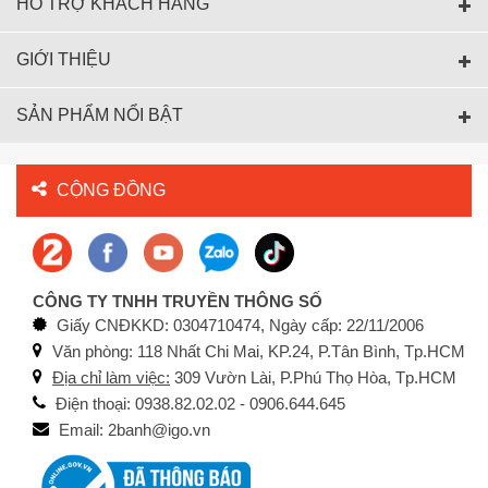
HỖ TRỢ KHÁCH HÀNG
GIỚI THIỆU
SẢN PHẨM NỔI BẬT
CỘNG ĐỒNG
CÔNG TY TNHH TRUYỀN THÔNG SỐ
Giấy CNĐKKD: 0304710474, Ngày cấp: 22/11/2006
Văn phòng: 118 Nhất Chi Mai, KP.24, P.Tân Bình, Tp.HCM
Địa chỉ làm việc:
309 Vườn Lài, P.Phú Thọ Hòa, Tp.HCM
Điện thoại: 0938.82.02.02 - 0906.644.645
Email: 2banh@igo.vn