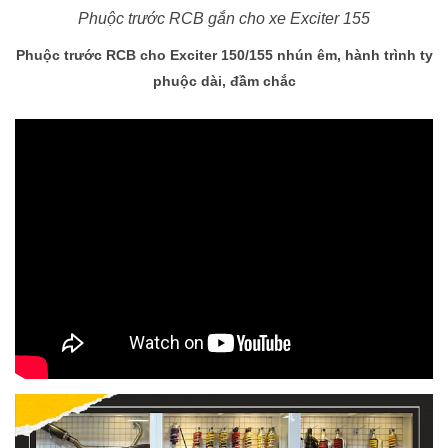
Phuộc trước RCB gắn cho xe Exciter 155
Phuộc trước RCB cho Exciter 150/155 nhún êm, hành trình ty
phuộc dài, đầm chắc