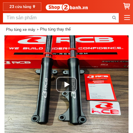
23
cửa hàng
Phụ tùng thay thế
Phụ tùng xe máy