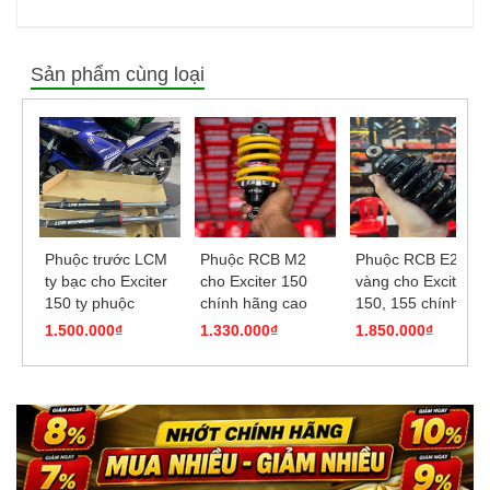
Sản phẩm cùng loại
Phuộc trước LCM
Phuộc RCB M2
Phuộc RCB E2 ty
ty bạc cho Exciter
cho Exciter 150
vàng cho Exciter
150 ty phuộc
chính hãng cao
150, 155 chính
26mm
208mm
hãng
1.500.000₫
1.330.000₫
1.850.000₫