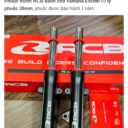
Phuộc trước RCB dành cho Yamaha Exciter
có
ty
phuộc 26mm
, phuộc được bảo hành 1 năm