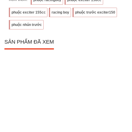
phuộc exciter 155cc
racing boy
phuộc trước exciter150
phuộc nhún trước
SẢN PHẨM ĐÃ XEM