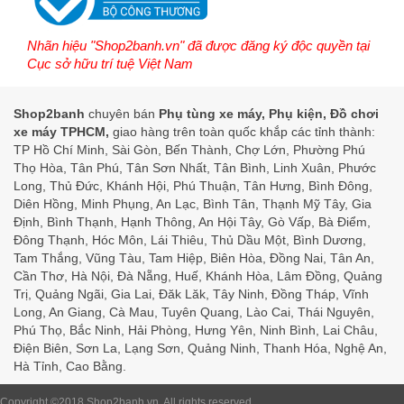
Nhãn hiệu "Shop2banh.vn" đã được đăng ký độc quyền tại
Cục sở hữu trí tuệ Việt Nam
Shop2banh
chuyên bán
Phụ tùng xe máy, Phụ kiện, Đồ chơi
xe máy TPHCM,
giao hàng trên toàn quốc khắp các tỉnh thành:
TP Hồ Chí Minh, Sài Gòn, Bến Thành, Chợ Lớn, Phường Phú
Thọ Hòa, Tân Phú, Tân Sơn Nhất, Tân Bình, Linh Xuân, Phước
Long, Thủ Đức, Khánh Hội, Phú Thuận, Tân Hưng, Bình Đông,
Diên Hồng, Minh Phụng, An Lạc, Bình Tân, Thạnh Mỹ Tây, Gia
Định, Bình Thạnh, Hạnh Thông, An Hội Tây, Gò Vấp, Bà Điểm,
Đông Thạnh, Hóc Môn, Lái Thiêu, Thủ Dầu Một, Bình Dương,
Tam Thắng, Vũng Tàu, Tam Hiệp, Biên Hòa, Đồng Nai, Tân An,
Cần Thơ, Hà Nội, Đà Nẵng, Huế, Khánh Hòa, Lâm Đồng, Quảng
Trị, Quảng Ngãi, Gia Lai, Đăk Lăk, Tây Ninh, Đồng Tháp, Vĩnh
Long, An Giang, Cà Mau, Tuyên Quang, Lào Cai, Thái Nguyên,
Phú Thọ, Bắc Ninh, Hải Phòng, Hưng Yên, Ninh Bình, Lai Châu,
Điện Biên, Sơn La, Lạng Sơn, Quảng Ninh, Thanh Hóa, Nghệ An,
Hà Tỉnh, Cao Bằng.
Copyright ©2018
Shop2banh.vn
. All rights reserved.