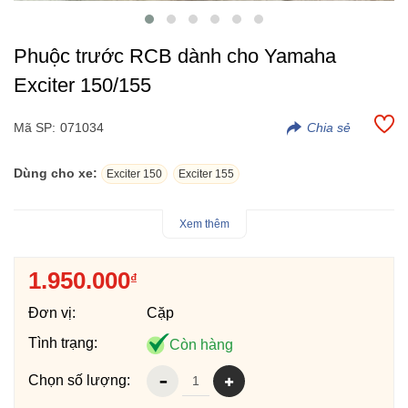
Phuộc trước RCB dành cho Yamaha
Exciter 150/155
Mã SP:
071034
Dùng cho xe:
Exciter 150
Exciter 155
- Phuộc trước RCB dành cho Yamaha Exciter 150 và
Xem thêm
155...hàng chính hãng RCB, phuộc được thiết kế khá đẹp, logo
RCB nổi bật tăng độ thẩm mỹ.
1.950.000
₫
- Phuộc trước RCB hoạt động khá ổn định, chắc chắn khi vận
hành trên tất cả cung đường, khắc phục tối đa tình trạng phuộc
Đơn vị:
Cặp
hơi yếu trên các dòng xe Yamaha Exciter.
- Phuộc trước RCB dành cho Yamaha Exciter có ty phuộc
Tình trạng:
Còn hàng
26mm, phuộc được bảo hành 1 năm
Chọn số lượng: