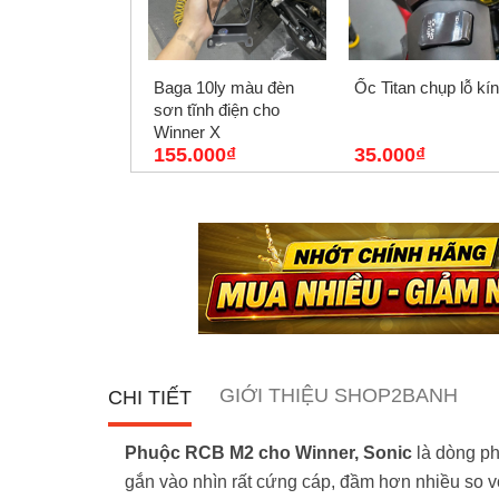
Baga 10ly màu đèn
Ốc Titan chụp lỗ kí
sơn tĩnh điện cho
Winner X
155.000₫
35.000₫
GIỚI THIỆU SHOP2BANH
CHI TIẾT
Phuộc RCB M2 cho Winner, Sonic
là dòng ph
gắn vào nhìn rất cứng cáp, đầm hơn nhiều so vớ