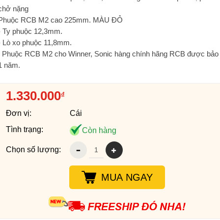
chở nặng
Phuộc RCB M2 cao 225mm. MÀU ĐỎ
- Ty phuộc 12,3mm.
- Lò xo phuộc 11,8mm.
. Phuộc RCB M2 cho Winner, Sonic hàng chính hãng RCB được bảo
1 năm.
1.330.000
₫
Đơn vị:
Cái
Tình trạng:
Còn hàng
Chọn số lượng:
MUA NGAY