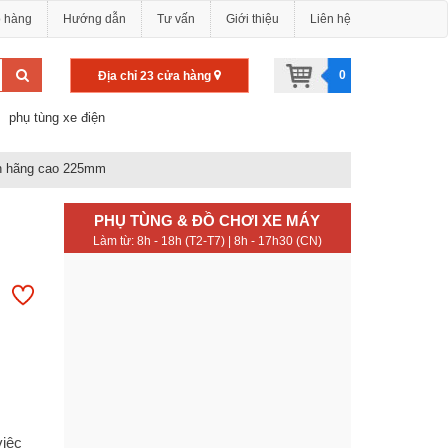
o hàng
Hướng dẫn
Tư vấn
Giới thiệu
Liên hệ
0
Địa chỉ 23 cửa hàng
phụ tùng xe điện
h hãng cao 225mm
PHỤ TÙNG & ĐỒ CHƠI XE MÁY
Làm từ: 8h - 18h (T2-T7) | 8h - 17h30 (CN)
,
việc