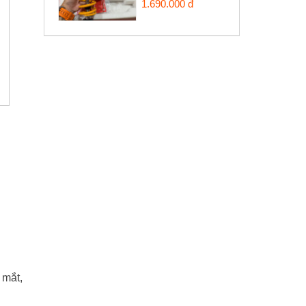
1.690.000 đ
 mắt,
.