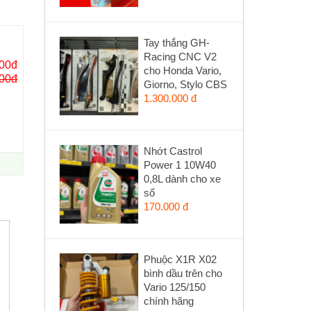
Tay thắng GH-
Racing CNC V2
000đ
cho Honda Vario,
000đ
Giorno, Stylo CBS
1.300.000 đ
Nhớt Castrol
Power 1 10W40
0,8L dành cho xe
số
170.000 đ
Phuộc X1R X02
bình dầu trên cho
Vario 125/150
chính hãng