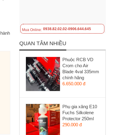
0938.82.02.02-0906.644.645
Mua Online:
 hành
QUAN TÂM NHIỀU
Phuộc RCB VD
Crom cho Air
Blade 4val 335mm
chính hãng
6.650.000 đ
Phụ gia xăng E10
Fuchs Silkolene
Protector 250ml
290.000 đ