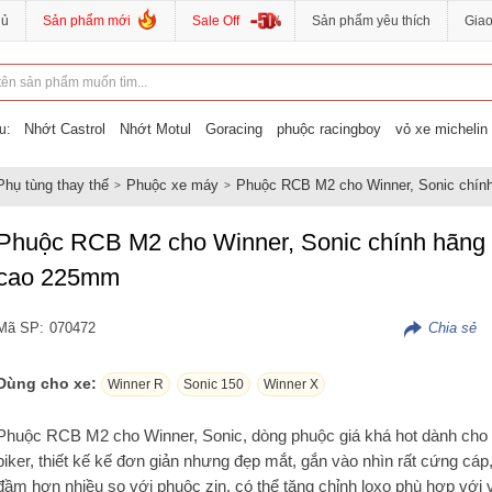
hủ
Sản phẩm mới
Sale Off
Sản phẩm yêu thích
Gia
Nhớt Castrol
Nhớt Motul
Goracing
phuộc racingboy
vỏ xe michelin
u:
Phụ tùng thay thế
Phuộc xe máy
Phuộc RCB M2 cho Winner, Sonic chín
Phuộc RCB M2 cho Winner, Sonic chính hãng
cao 225mm
Mã SP:
070472
Dùng cho xe:
Winner R
Sonic 150
Winner X
Phuộc RCB M2 cho Winner, Sonic, dòng phuộc giá khá hot dành cho
biker, thiết kế kế đơn giản nhưng đẹp mắt, gắn vào nhìn rất cứng cáp
đầm hơn nhiều so với phuộc zin, có thể tăng chỉnh loxo phù hợp với 