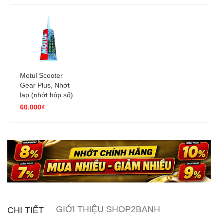
của thương hiệu ZHIPAT.
Motul Scooter
Gear Plus, Nhớt
lap (nhớt hộp số)
120ml
60.000₫
GIỚI THIỆU SHOP2BANH
CHI TIẾT