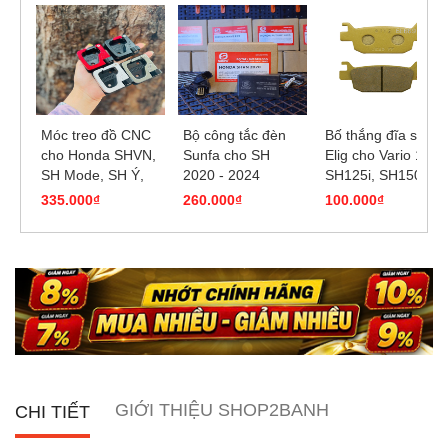
Móc treo đồ CNC
Bộ công tắc đèn
Bố thắng đĩa sau
cho Honda SHVN,
Sunfa cho SH
Elig cho Vario 160,
SH Mode, SH Ý,
2020 - 2024
SH125i, SH150i,
SH 350i, Lead,...
SH300i, SH350i
335.000₫
260.000₫
100.000₫
GIỚI THIỆU SHOP2BANH
CHI TIẾT