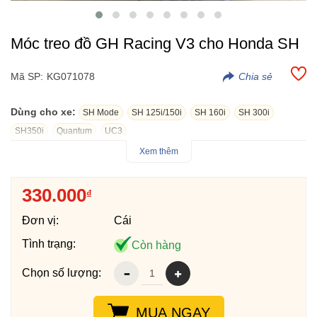
Móc treo đồ GH Racing V3 cho Honda SH
Mã SP:
KG071078
Dùng cho xe:
SH Mode
SH 125i/150i
SH 160i
SH 300i
SH350i
Quantum
UC3
Xem thêm
Móc treo đồ GH Racing V3 cho Honda SH các đời, với thiết kế
nhôm cao cấp T6061 cùng chất lượng CNC 3D cực đẹp, móc
330.000
₫
chắc chắn, treo đồ cực tốt.
Móc treo đồ GH Racing V3 cho Honda SH có nhiều màu cho
Đơn vị:
Cái
khách hàng lựa chọn.
Tình trạng:
Còn hàng
Chọn số lượng:
MUA NGAY