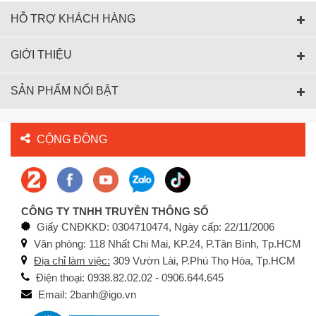
HỖ TRỢ KHÁCH HÀNG
GIỚI THIỆU
SẢN PHẨM NỔI BẬT
CỘNG ĐỒNG
CÔNG TY TNHH TRUYỀN THÔNG SỐ
Giấy CNĐKKD: 0304710474, Ngày cấp: 22/11/2006
Văn phòng: 118 Nhất Chi Mai, KP.24, P.Tân Bình, Tp.HCM
Địa chỉ làm việc:
309 Vườn Lài, P.Phú Thọ Hòa, Tp.HCM
Điện thoại: 0938.82.02.02 - 0906.644.645
Email: 2banh@igo.vn