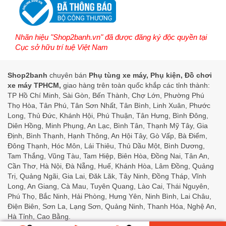
Nhãn hiệu "Shop2banh.vn" đã được đăng ký độc quyền tại
Cục sở hữu trí tuệ Việt Nam
Shop2banh
chuyên bán
Phụ tùng xe máy, Phụ kiện, Đồ chơi
xe máy TPHCM,
giao hàng trên toàn quốc khắp các tỉnh thành:
TP Hồ Chí Minh, Sài Gòn, Bến Thành, Chợ Lớn, Phường Phú
Thọ Hòa, Tân Phú, Tân Sơn Nhất, Tân Bình, Linh Xuân, Phước
Long, Thủ Đức, Khánh Hội, Phú Thuận, Tân Hưng, Bình Đông,
Diên Hồng, Minh Phụng, An Lạc, Bình Tân, Thạnh Mỹ Tây, Gia
Định, Bình Thạnh, Hạnh Thông, An Hội Tây, Gò Vấp, Bà Điểm,
Đông Thạnh, Hóc Môn, Lái Thiêu, Thủ Dầu Một, Bình Dương,
Tam Thắng, Vũng Tàu, Tam Hiệp, Biên Hòa, Đồng Nai, Tân An,
Cần Thơ, Hà Nội, Đà Nẵng, Huế, Khánh Hòa, Lâm Đồng, Quảng
Trị, Quảng Ngãi, Gia Lai, Đăk Lăk, Tây Ninh, Đồng Tháp, Vĩnh
Long, An Giang, Cà Mau, Tuyên Quang, Lào Cai, Thái Nguyên,
Phú Thọ, Bắc Ninh, Hải Phòng, Hưng Yên, Ninh Bình, Lai Châu,
Điện Biên, Sơn La, Lạng Sơn, Quảng Ninh, Thanh Hóa, Nghệ An,
Hà Tỉnh, Cao Bằng.