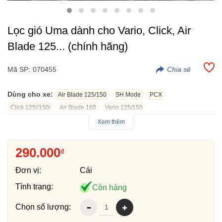
Lọc gió Uma dành cho Vario, Click, Air
Blade 125... (chính hãng)
Mã SP:
070455
Dùng cho xe:
Air Blade 125/150
SH Mode
PCX
Click 125i/150i
Air Blade 160
Vario 125/150
Xem thêm
Lọc gió Uma chính hãng dành cho Vario, Click, AB125...phụ
tùng thay thế chuẩn cho lọc gió zin nguyên bản. Lọc gió Uma
290.000
₫
dạng mút giúp lọc gió sạch hơn dạng lọc giấy của Zin, thời gian
sử dụng lâu hơn và có thể thổi bụi vệ sinh lại, khuyến cáo thay
Đơn vị:
Cái
thế khi đi thời gian lâu quá dơ, không nên rửa, giặt.
Tình trạng:
Còn hàng
Lọc gió Uma là hàng chính hãng Uma Racing gắn vừa khít
AB125, Vario, Click...
Chọn số lượng: