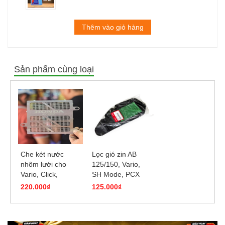
Thêm vào giỏ hàng
Sản phẩm cùng loại
Che két nước
Lọc gió zin AB
nhôm lưới cho
125/150, Vario,
Vario, Click,
SH Mode, PCX
SHVN, AB, SH
125, Click 125
220.000₫
125.000₫
Mode
(2val)