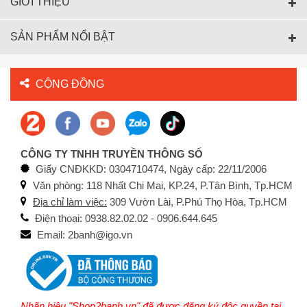
GIỚI THIỆU
SẢN PHẨM NỔI BẬT
CỘNG ĐỒNG
CÔNG TY TNHH TRUYỀN THÔNG SỐ
Giấy CNĐKKD: 0304710474, Ngày cấp: 22/11/2006
Văn phòng: 118 Nhất Chi Mai, KP.24, P.Tân Bình, Tp.HCM
Địa chỉ làm việc:
309 Vườn Lài, P.Phú Thọ Hòa, Tp.HCM
Điện thoại: 0938.82.02.02 - 0906.644.645
Email: 2banh@igo.vn
Nhãn hiệu "Shop2banh.vn" đã được đăng ký độc quyền tại