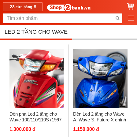
23
cửa hàng
LED 2 TẦNG CHO WAVE
Đèn pha Led 2 tầng cho
Đèn Led 2 tầng cho Wave
Wave 100/110/110S (1997
A, Wave S, Future X chính
- 2004) chính hãng Zhi.Pat
hãng ZHI.PAT
1.300.000 đ
1.150.000 đ