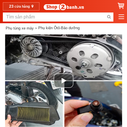
23
cửa hàng
Phụ kiện Ôtô-Bảo dưỡng
Phụ tùng xe máy