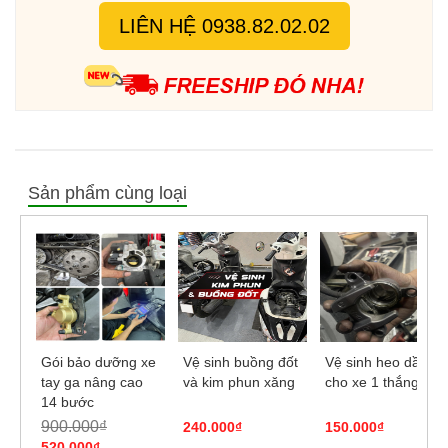
Dịch vụ bảo dưỡng xe tay ga Air Blade, Vario, Click, Vision,
LIÊN HỆ 0938.82.02.02
Lead, SHVN, SH Ý, SH Mode, PCX, NVX, Janus...
Sản phẩm cùng loại
Gói bảo dưỡng xe
Vệ sinh buồng đốt
Vệ sinh heo dầu
tay ga nâng cao
và kim phun xăng
cho xe 1 thắng đĩa
14 bước
900.000₫
240.000₫
150.000₫
520.000₫