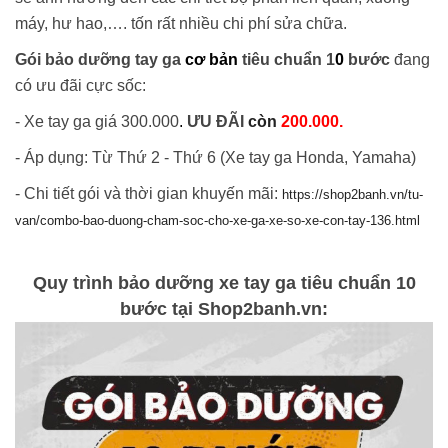
máy, hư hao,…. tốn rất nhiều chi phí sửa chữa.
Gói bảo dưỡng
tay
ga
​ cơ bản
tiêu chuẩn 1
​0
bước
đang
có ưu đãi cực sốc:
-
Xe tay ga giá
300.000
​.
ƯU ĐÃI
còn
200.000.
- Áp dụng: Từ Thứ 2 - Thứ 6 (Xe tay ga Honda, Yamaha)
- Chi tiết gói và thời gian khuyến mãi:
https://shop2banh.vn/tu-
van/combo-bao-duong-cham-soc-cho-xe-ga-xe-so-xe-con-tay-136.html
Quy trình bảo dưỡng xe tay ga tiêu chuẩn 10
bước tại Shop2banh.vn: