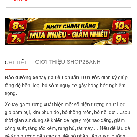
GIỚI THIỆU SHOP2BANH
CHI TIẾT
Bảo dưỡng xe tay ga tiêu chuẩn 10 bước
định kỳ giúp
tăng độ bền, loại bỏ sớm nguy cơ gây hỏng hóc nghiêm
trọng.
Xe tay ga thường xuất hiện một số hiện tượng như: Lọc
gió bám bụi, kim phun dơ, bố thắng mòn, bố nồi dơ…..sau
thời gian sử dụng sẽ khiến xe ngày một hao xăng, giảm
công suất, tăng tốc kém, rung hú, tắt máy,… Nếu để lâu dài
sẽ ảnh hưởng đến các chi tiết bộ phân liên quan, xuống