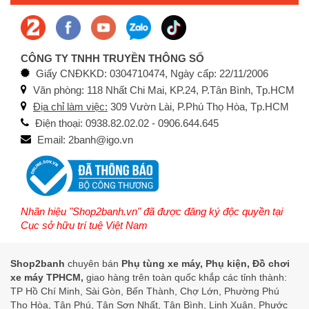
CÔNG TY TNHH TRUYỀN THÔNG SỐ
Giấy CNĐKKD: 0304710474, Ngày cấp: 22/11/2006
Văn phòng: 118 Nhất Chi Mai, KP.24, P.Tân Bình, Tp.HCM
Địa chỉ làm việc:
309 Vườn Lài, P.Phú Thọ Hòa, Tp.HCM
Điện thoại: 0938.82.02.02 - 0906.644.645
Email: 2banh@igo.vn
Nhãn hiệu "Shop2banh.vn" đã được đăng ký độc quyền tại
Cục sở hữu trí tuệ Việt Nam
Shop2banh
chuyên bán
Phụ tùng xe máy, Phụ kiện, Đồ chơi
xe máy TPHCM,
giao hàng trên toàn quốc khắp các tỉnh thành:
TP Hồ Chí Minh, Sài Gòn, Bến Thành, Chợ Lớn, Phường Phú
Thọ Hòa, Tân Phú, Tân Sơn Nhất, Tân Bình, Linh Xuân, Phước