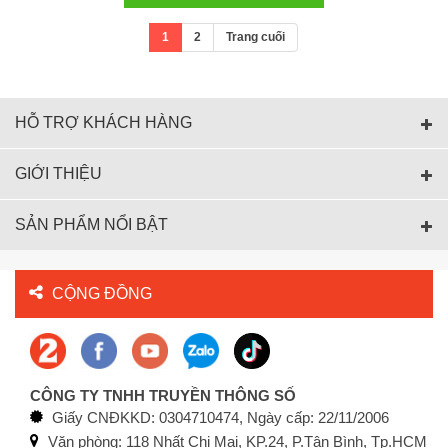
1
2
Trang cuối
HỖ TRỢ KHÁCH HÀNG
GIỚI THIỆU
SẢN PHẨM NỔI BẬT
CỘNG ĐỒNG
CÔNG TY TNHH TRUYỀN THÔNG SỐ
Giấy CNĐKKD: 0304710474, Ngày cấp: 22/11/2006
Văn phòng: 118 Nhất Chi Mai, KP.24, P.Tân Bình, Tp.HCM