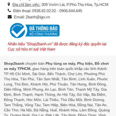
Địa chỉ làm việc:
309 Vườn Lài, P.Phú Thọ Hòa, Tp.HCM
Điện thoại: 0938.82.02.02 - 0906.644.645
Email: 2banh@igo.vn
Nhãn hiệu "Shop2banh.vn" đã được đăng ký độc quyền tại
Cục sở hữu trí tuệ Việt Nam
Shop2banh
chuyên bán
Phụ tùng xe máy, Phụ kiện, Đồ chơi
xe máy TPHCM,
giao hàng trên toàn quốc khắp các tỉnh thành:
TP Hồ Chí Minh, Sài Gòn, Bến Thành, Chợ Lớn, Phường Phú
Thọ Hòa, Tân Phú, Tân Sơn Nhất, Tân Bình, Linh Xuân, Phước
Long, Thủ Đức, Khánh Hội, Phú Thuận, Tân Hưng, Bình Đông,
Diên Hồng, Minh Phụng, An Lạc, Bình Tân, Thạnh Mỹ Tây, Gia
Định, Bình Thạnh, Hạnh Thông, An Hội Tây, Gò Vấp, Bà Điểm,
Đông Thạnh, Hóc Môn, Lái Thiêu, Thủ Dầu Một, Bình Dương,
Tam Thắng, Vũng Tàu, Tam Hiệp, Biên Hòa, Đồng Nai, Tân An,
Cần Thơ, Hà Nội, Đà Nẵng, Huế, Khánh Hòa, Lâm Đồng, Quảng
Trị, Quảng Ngãi, Gia Lai, Đăk Lăk, Tây Ninh, Đồng Tháp, Vĩnh