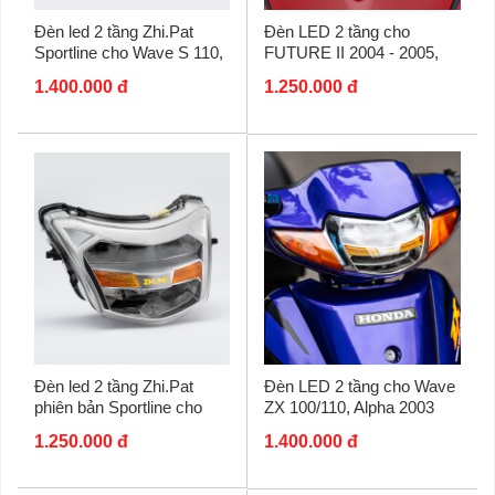
Đèn led 2 tầng Zhi.Pat
Đèn LED 2 tầng cho
Sportline cho Wave S 110,
FUTURE II 2004 - 2005,
RS 110, RSX, 110i RSX
Wave 125R chính hãng
1.400.000 đ
1.250.000 đ
AT, BLADE 110,...
Zhi.Pat
Đèn led 2 tầng Zhi.Pat
Đèn LED 2 tầng cho Wave
phiên bản Sportline cho
ZX 100/110, Alpha 2003
Wave Alpha 100/110 (2006
chính hãng Zhi.Pat
1.250.000 đ
1.400.000 đ
- 2024)