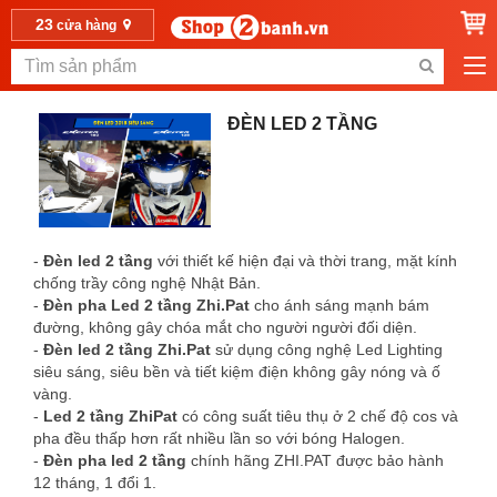
23
cửa hàng
ĐÈN LED 2 TẦNG
-
Đèn led 2 tầng
với thiết kế hiện đại và thời trang, mặt kính
chống trầy công nghệ Nhật Bản.
-
Đèn pha Led 2 tầng Zhi.Pat
cho ánh sáng mạnh bám
đường, không gây chóa mắt cho người người đối diện.
-
Đèn led 2 tầng Zhi.Pat
sử dụng công nghệ Led Lighting
siêu sáng, siêu bền và tiết kiệm điện không gây nóng và ố
vàng.
-
Led 2 tầng ZhiPat
có công suất tiêu thụ ở 2 chế độ cos và
pha đều thấp hơn rất nhiều lần so với bóng Halogen.
-
Đèn pha led 2 tầng
chính hãng ZHI.PAT được bảo hành
12 tháng, 1 đổi 1.