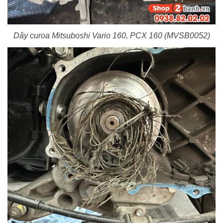
Dây curoa Mitsuboshi Vario 160, PCX 160 (MVSB0052)