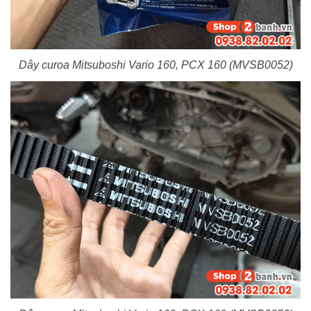
Dây curoa Mitsuboshi Vario 160, PCX 160 (MVSB0052)