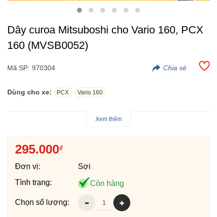
Dây curoa Mitsuboshi cho Vario 160, PCX
160 (MVSB0052)
Mã SP:
970304
Dùng cho xe:
PCX
Vario 160
Dây curoa Mitsuboshi Vario 160, PCX 160 (MVSB0052).
Xem thêm
Mitsuboshi là Thương hiệu dây Curoa hàng đầu thế giới đến từ
Nhật Bản, mang lại chất lượng vượt trội, vận hành bền bỉ trong
295.000
₫
cả ngành oto và xe máy.
Dây curoa Mitsuboshi Vario 160, PCX 160 (MVSB0052) được
Đơn vị:
Sợi
thiết kế chịu nhiệt cao, tăng tuổi thọ sản phẩm, truyền động
mượt mà, êm ái rất tối ưu cho khả năng vận hành.
Tình trạng:
Còn hàng
Dây curoa Mitsuboshi Vario 160, PCX 160 (MVSB0052) được
Chọn số lượng:
sản xuất tại Indonesia, sản phẩm được bảo hành 1 năm.