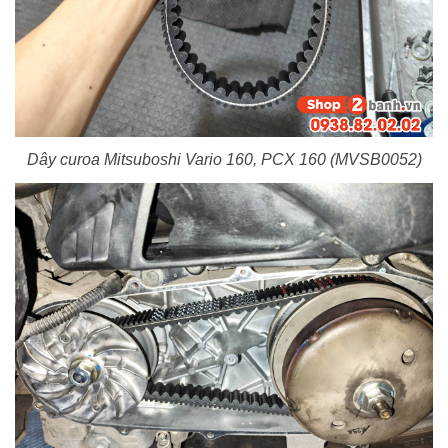
Dây curoa Mitsuboshi Vario 160, PCX 160 (MVSB0052)