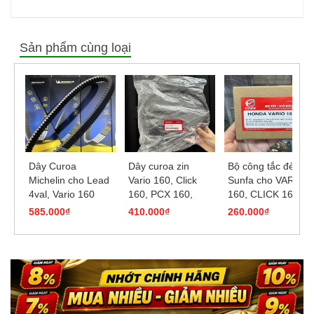
Sản phẩm cùng loại
Dây Curoa
Dây curoa zin
Bộ công tắc đèn
Michelin cho Lead
Vario 160, Click
Sunfa cho VARIO
4val, Vario 160
160, PCX 160,
160, CLICK 160
ADV160 (2022 -
585.000₫
410.000₫
260.000₫
2025)