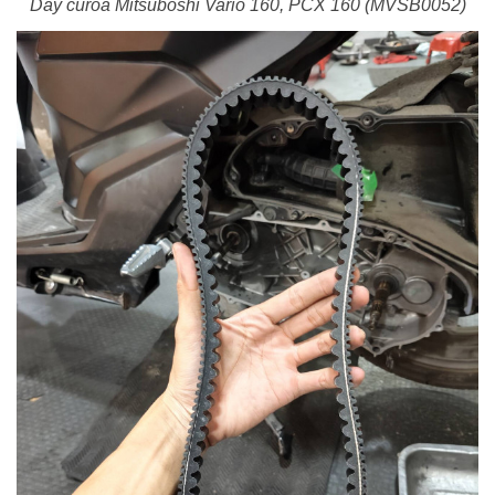
Dây curoa Mitsuboshi Vario 160, PCX 160 (MVSB0052)