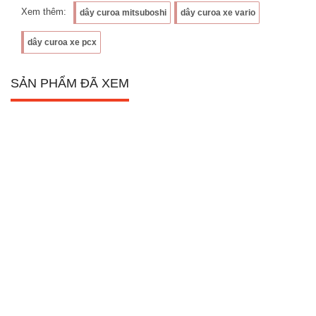
Xem thêm:
dây curoa mitsuboshi
dây curoa xe vario
dây curoa xe pcx
SẢN PHẨM ĐÃ XEM