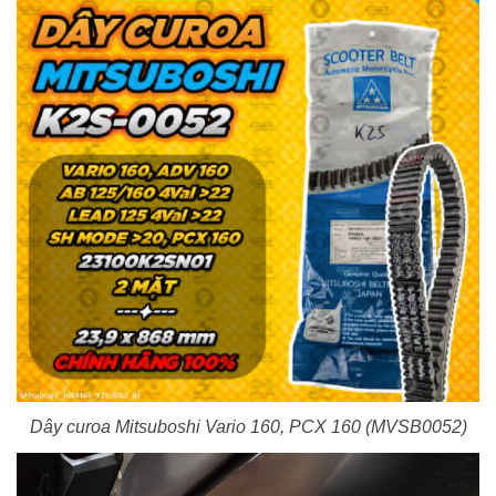
Dây curoa Mitsuboshi Vario 160, PCX 160 (MVSB0052)