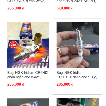
CPR7EAIX-9 cho Wave,
cho SHVN 2020, SH350i,
AB125, Future...
Vario 160, PCX 160,
285.000 đ
510.000 đ
ADV,...
Bugi NGK Iridium CR6HIX
Bugi NGK Iridium
chân ngắn cho Wave,
CR9EHIX dành cho SH ý,
Dream, Axelo, Sirius...
Dylan, PS
285.000 đ
285.000 đ