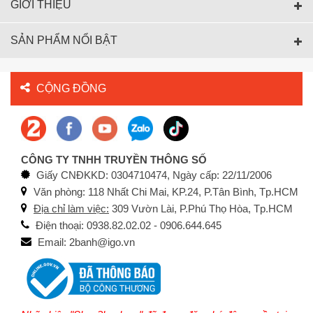
GIỚI THIỆU
SẢN PHẨM NỔI BẬT
CỘNG ĐỒNG
CÔNG TY TNHH TRUYỀN THÔNG SỐ
Giấy CNĐKKD: 0304710474, Ngày cấp: 22/11/2006
Văn phòng: 118 Nhất Chi Mai, KP.24, P.Tân Bình, Tp.HCM
Địa chỉ làm việc:
309 Vườn Lài, P.Phú Thọ Hòa, Tp.HCM
Điện thoại: 0938.82.02.02 - 0906.644.645
Email: 2banh@igo.vn