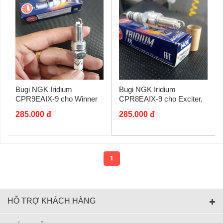
Bugi NGK Iridium
Bugi NGK Iridium
CPR9EAIX-9 cho Winner
CPR8EAIX-9 cho Exciter,
150, Sonic, CBR150, Moto
NVX, SHVN, AB, Future Fi
285.000 đ
285.000 đ
PKL
chân dài...
1
HỖ TRỢ KHÁCH HÀNG