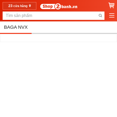
23
cửa hàng
BAGA NVX